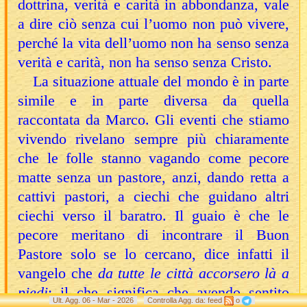
dottrina, verità e carità in abbondanza, vale
a dire ciò senza cui l’uomo non può vivere,
perché la vita dell’uomo non ha senso senza
verità e carità, non ha senso senza Cristo.
La situazione attuale del mondo è in parte
simile e in parte diversa da quella
raccontata da Marco. Gli eventi che stiamo
vivendo rivelano sempre più chiaramente
che le folle stanno vagando come pecore
matte senza un pastore, anzi, dando retta a
cattivi pastori, a ciechi che guidano altri
ciechi verso il baratro. Il guaio è che le
pecore meritano di incontrare il Buon
Pastore solo se lo cercano, dice infatti il
vangelo che
da tutte le città accorsero là a
piedi
; il che significa che avendo sentito
Ult. Agg. 06 - Mar - 2026
Controlla Agg. da: feed
o