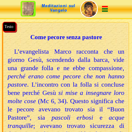
Meditazioni sul
Meditazioni sul
Vangelo
Vangelo
Testo
Come pecore senza pastore
L’evangelista Marco racconta che un
giorno Gesù, scendendo dalla barca, vide
una grande folla e ne ebbe compassione,
perché erano come pecore che non hanno
pastore
. L’incontro con la folla si concluse
bene perché Gesù
si mise a insegnare loro
molte cose
(Mc 6, 34). Questo significa che
le pecore avevano trovato sia il “Buon
Pastore”, sia
pascoli erbosi
e
acque
tranquille
; avevano trovato sicurezza di