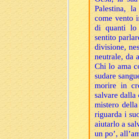
Palestina, l
come vento i
di quanti l
sentito parla
divisione, ne
neutrale, da a
Chi lo ama co
sudare sangu
morire in cr
salvare dalla
mistero dell
riguarda i suo
aiutarlo a sa
un po’, all’a