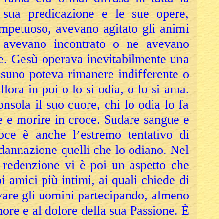
a sua predicazione e le sue opere,
mpetuoso, avevano agitato gli animi
o avevano incontrato o ne avevano
re. Gesù operava inevitabilmente una
ssuno poteva rimanere indifferente o
llora in poi o lo si odia, o lo si ama.
nsola il suo cuore, chi lo odia lo fa
e e morire in croce. Sudare sangue e
oce è anche l’estremo tentativo di
 dannazione quelli che lo odiano. Nel
a redenzione vi è poi un aspetto che
i amici più intimi, ai quali chiede di
lvare gli uomini partecipando, almeno
more e al dolore della sua Passione. È