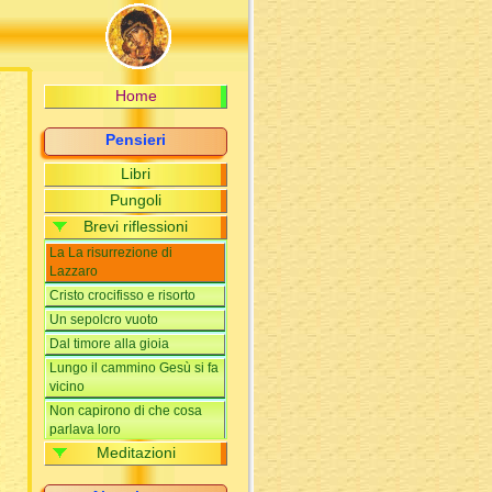
A Cafarnao
Gesù salì sul monte
Sale e luce
Sono venuto a dare
Home
compimento
Fu detto, ma io vi dico
Pensieri
Le tentazioni di Gesù
Libri
Gesù trasfigurato
Pungoli
Dammi da bere
Brevi riflessioni
Il cieco nato
La La risurrezione di
Lazzaro
Cristo crocifisso e risorto
Un sepolcro vuoto
Dal timore alla gioia
Lungo il cammino Gesù si fa
vicino
Non capirono di che cosa
parlava loro
Meditazioni
Non sia turbato il vostro
cuore