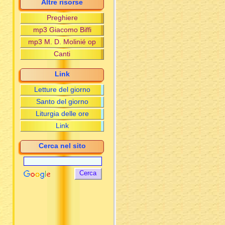
Altre risorse
Se mi amate...
Andarono sul monte...
Preghiere
Un dono per discernere
mp3 Giacomo Biffi
Dio ha tanto amato il mondo
mp3 M. D. Molinié op
Chi mangia me vivrà per me
Canti
Pecore senza pastore
Non abbiate paura
Link
Perdere e trovare la vita
Letture del giorno
Cose nascoste ai sapienti
Santo del giorno
Il seme e il terreno
Un nemico ha fatto questo
Liturgia delle ore
Tesori nascosti
Link
La trasfigurazione
Cerca nel sito
Tempesta sul lago
Una donna che ha capito
Discepoli sotto esame
Un malinteso ricorrente
Se il tuo fratello commetterà
una colpa
Siamo debitori
Operai dell'ultima ora